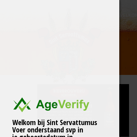
WELKO
Welkom bij Sint Servattumus
Voer onderstaand svp in
je geboortedatum in