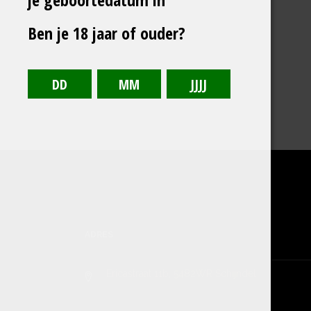
Ben je 18 jaar of ouder?
ADRES
Ericastraat 11b, 5482WR Schijndel