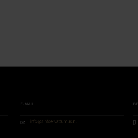
E-MAIL
BE
info@sintservattumus.nl