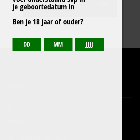
je geboortedatum in
Ben je 18 jaar of ouder?
ADRES
Ericastraat 11b, 5482WR Schijndel
E-MAIL
info@sintservattumus.nl