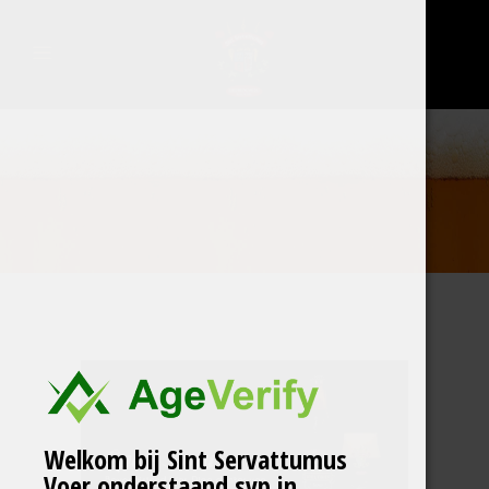
Welkom bij Sint Servattumus
Voer onderstaand svp in