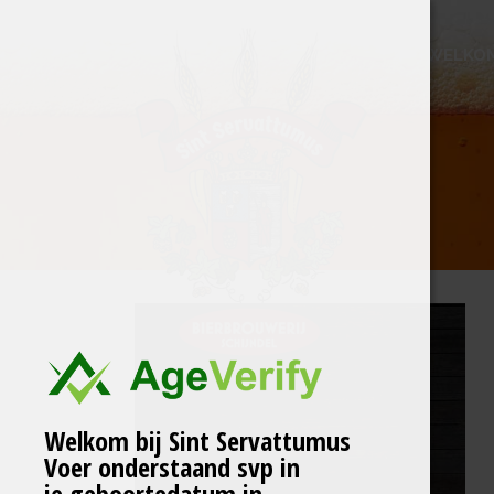
WELKO
Welkom bij Sint Servattumus
Voer onderstaand svp in
je geboortedatum in