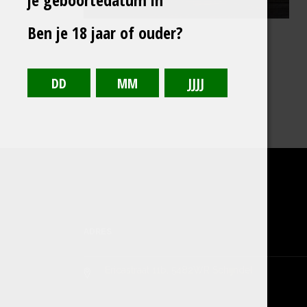
Ben je 18 jaar of ouder?
ADRES
Ericastraat 11b, 5482WR Schijndel