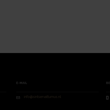
E-MAIL
BE
info@sintservattumus.nl