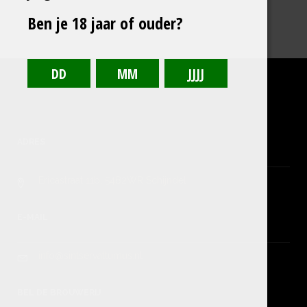
Ben je 18 jaar of ouder?
ADRES
Ericastraat 11b, 5482WR Schijndel
E-MAIL
info@sintservattumus.nl
BEL DE BROUWERIJ