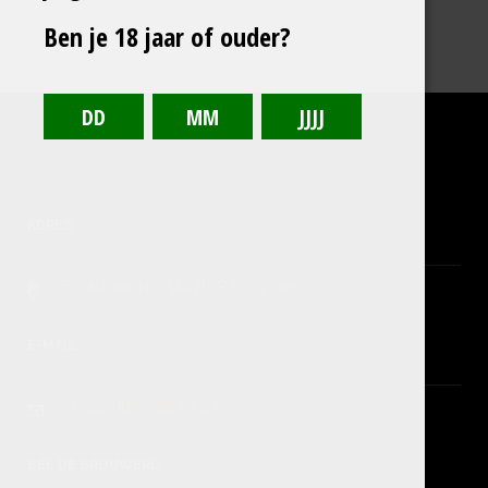
Ben je 18 jaar of ouder?
ADRES
Ericastraat 11b, 5482WR Schijndel
E-MAIL
info@sintservattumus.nl
BEL DE BROUWERIJ