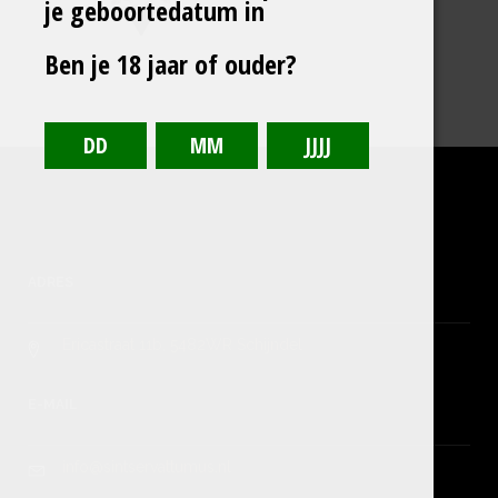
je geboortedatum in
Ben je 18 jaar of ouder?
ADRES
Ericastraat 11b, 5482WR Schijndel
E-MAIL
info@sintservattumus.nl